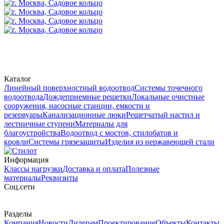
Каталог
Линейный поверхностный водоотвод
Системы точечного
водоотвода
Дождеприемные решетки
Локальные очистные
сооружения, насосные станции, емкости и
резервуары
Канализационные люки
Решетчатый настил и
лестничные ступени
Материалы для
благоустройства
Водоотвод с мостов, стилобатов и
кровли
Системы грязезащиты
Изделия из нержавеющей стали
Информация
Классы нагрузки
Доставка и оплата
Полезные
материалы
Реквизиты
Cоц.сети
Разделы
Компания
Новости
Дилерам
Проектирование
Объекты
Контакты