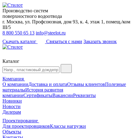
Производство систем
поверхностного водоотвода
г. Москва, ул. Профсоюзная, дом 93, к. 4, этаж 1, помещ./ком
III/5
8 800 550 65 13
info@steelot.ru
Скачать каталог
Связаться с нами
Заказать звонок
Каталог
Компания
О компании
Доставка и оплата
Отзывы клиентов
Полезные
материалы
История развития
компании
Сертификаты
Вакансии
Реквизиты
Новинки
Новости
Дилерам
Проектирование
Для проектировщиков
Классы нагрузки
Объекты
Контакты