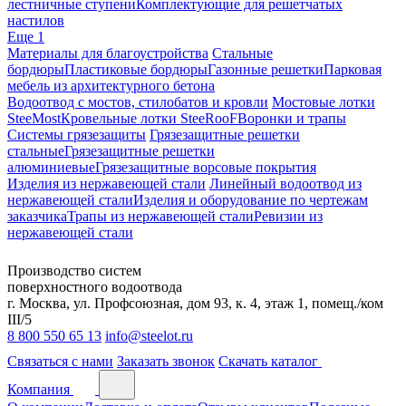
лестничные ступени
Комплектующие для решетчатых
настилов
Еще 1
Материалы для благоустройства
Стальные
бордюры
Пластиковые бордюры
Газонные решетки
Парковая
мебель из архитектурного бетона
Водоотвод с мостов, стилобатов и кровли
Мостовые лотки
SteeMost
Кровельные лотки SteeRooF
Воронки и трапы
Системы грязезащиты
Грязезащитные решетки
стальные
Грязезащитные решетки
алюминиевые
Грязезащитные ворсовые покрытия
Изделия из нержавеющей стали
Линейный водоотвод из
нержавеющей стали
Изделия и оборудование по чертежам
заказчика
Трапы из нержавеющей стали
Ревизии из
нержавеющей стали
Производство систем
поверхностного водоотвода
г. Москва, ул. Профсоюзная, дом 93, к. 4, этаж 1, помещ./ком
III/5
8 800 550 65 13
info@steelot.ru
Связаться с нами
Заказать звонок
Скачать каталог
Компания