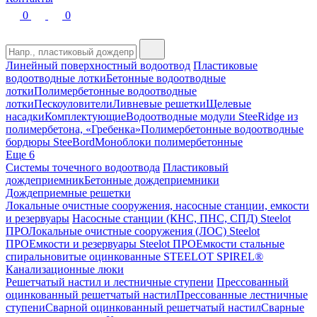
0
0
Линейный поверхностный водоотвод
Пластиковые
водоотводные лотки
Бетонные водоотводные
лотки
Полимербетонные водоотводные
лотки
Пескоуловители
Ливневые решетки
Щелевые
насадки
Комплектующие
Водоотводные модули SteeRidge из
полимербетона, «Гребенка»
Полимербетонные водоотводные
бордюры SteeBord
Моноблоки полимербетонные
Еще 6
Системы точечного водоотвода
Пластиковый
дождеприемник
Бетонные дождеприемники
Дождеприемные решетки
Локальные очистные сооружения, насосные станции, емкости
и резервуары
Насосные станции (КНС, ПНС, СПД) Steelot
ПРО
Локальные очистные сооружения (ЛОС) Steelot
ПРО
Емкости и резервуары Steelot ПРО
Емкости стальные
спиральновитые оцинкованные STEELOT SPIREL®
Канализационные люки
Решетчатый настил и лестничные ступени
Прессованный
оцинкованный решетчатый настил
Прессованные лестничные
ступени
Сварной оцинкованный решетчатый настил
Сварные