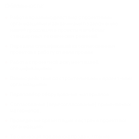
КАНАЛИЗАЦИОННЫЕ ЛЮКИ
Обязанности:
Работа по взаимодействию с проектными
РЕШЕТЧАТЫЙ НАСТИЛ И
организациями и заказчиками по заложению
нашей продукции в проекты и альбомы
ЛЕСТНИЧНЫЕ СТУПЕНИ
стандартных технических решений.
Прессованный оцинкованный решетчатый настил
Передача спецификаций из согласованных
Прессованные лестничные ступени
проектов в работу отдела продаж;
Сварной оцинкованный решетчатый настил
Сварные лестничные ступени
Работа с проектной документацией,
спецификациями;
Еще 1
Взаимодействие со строительными и проектными
организациями;
МАТЕРИАЛЫ ДЛЯ
Переподбор оборудования, материалов;
БЛАГОУСТРОЙСТВА
Стальные бордюры
Согласование (пересогласование) применяемых
Пластиковые бордюры
материалов;
Газонные решетки
Проведение презентаций и встреч в проектных
Парковая мебель из архитектурного бетона
организациях;
Техническая поддержка продаж. Чтение