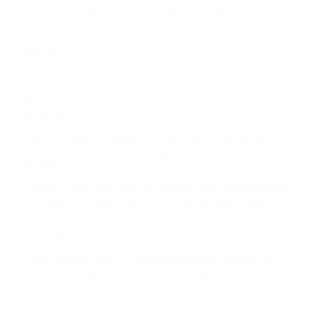
ВОДООТВОД С МОСТОВ,
чертежей, проектов, выезды на встречи с
СТИЛОБАТОВ И КРОВЛИ
технически специалистами контрагентов;
Мостовые лотки SteeMost
Кровельные лотки SteeRooF
Требования:
Воронки и трапы
Ответственный подход к делу;
Умение и желание много общаться с разными
СИСТЕМЫ ГРЯЗЕЗАЩИТЫ
людьми;
Грязезащитные решетки стальные
Необходимо понимать этапы строительства и
Грязезащитные решетки алюминиевые
проектирования, процедуры пересогласования и
Грязезащитные ворсовые покрытия
экспертизы;
Налаженные контакты в проектных организациях
ИЗДЕЛИЯ ИЗ НЕРЖАВЕЮЩЕЙ
Москвы и РФ будут являться преимуществом;
СТАЛИ
Линейный водоотвод из нержавеющей стали
Условия:
Изделия и оборудование по чертежам заказчика
Трапы из нержавеющей стали
Работа в динамично развивающейся компании с
Ревизии из нержавеющей стали
молодым и дружным коллективом;
Внутреннее обучение;