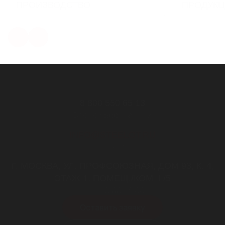
ПРОИЗВОДСТВО
ПРОДУКЦ
8 800 550 65 13
Звонок бесплатный
INFO@STEELOT.RU
почта
Г. МОСКВА, УЛ. ПРОФСОЮЗНАЯ, ДОМ 93, К. 4,
ЭТАЖ 1, ПОМЕЩ./КОМ III/5
пн-пт 9.00-18.00
Оставить заявку