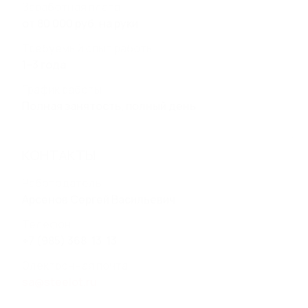
Заработная плата
ВОДООТВОДА
от 80 000 руб. на руки
Пластиковый дождеприемник
Требуемый опыт работы
Бетонные дождеприемники
1–3 года
ДОЖДЕПРИЕМНЫЕ РЕШЕТКИ
График работы
Полная занятость, полный день
ЛОКАЛЬНЫЕ ОЧИСТНЫЕ
СООРУЖЕНИЯ, НАСОСНЫЕ
КОНТАКТЫ
СТАНЦИИ, ЕМКОСТИ И
Работодатель
РЕЗЕРВУАРЫ
Арсенов Сергей Васильевич
Насосные станции (КНС, ПНС, СПД) Steelot ПРО
Локальные очистные сооружения (ЛОС) Steelot
Телефон
ПРО
+7 (985) 368-13-13
Емкости и резервуары Steelot ПРО
Емкости стальные спиральновитые оцинкованные
Электронная почта
STEELOT SPIREL®
sa@steelot.ru