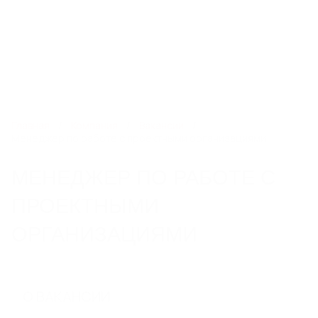
8 800 550 65 13
info@steelot.ru
0
0
Каталог
Главная
Компания
Вакансии
Менеджер по работе с проектными организациями
ЛИНЕЙНЫЙ ПОВЕРХНОСТНЫЙ
МЕНЕДЖЕР ПО РАБОТЕ С
ВОДООТВОД
ПРОЕКТНЫМИ
Пластиковые водоотводные лотки
Бетонные водоотводные лотки
ОРГАНИЗАЦИЯМИ
Полимербетонные водоотводные лотки
Пескоуловители
Еще 6
О ВАКАНСИИ
СИСТЕМЫ ТОЧЕЧНОГО