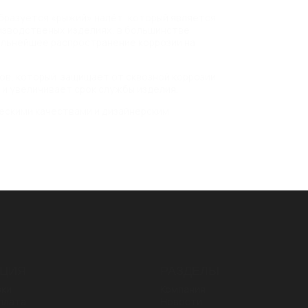
образуется «рыжий» налёт, который является
изводственых изделиях, в большинстве
льнейшее распространение коррозии на
дов, который защищает от сквозной коррозии.
и увеличивает срок службы изделия.
ческими качествами и дизайнерским
ЦИЯ
РАЗДЕЛЫ
зки
Компания
плата
Новости