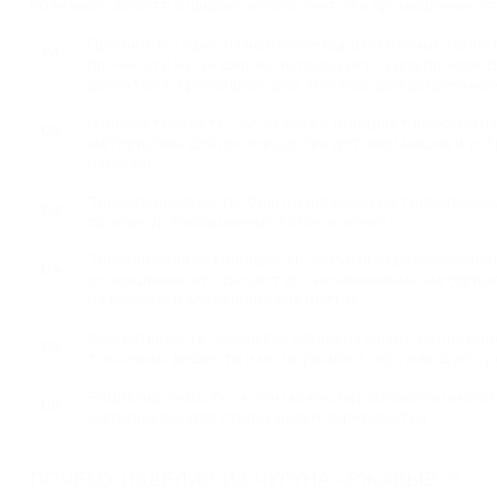
полезных свойств и широко используется в промышленност
Прочность: одно из наиболее выразительных свойств
прочности чугун широко используется для производ
двигателя, трубопроводов, мостов, дождеприёмных
Износостойкость: чугун также обладает высокой и
материалом для производства деталей машин и уст
нагрузок.
Теплопроводность: благодаря высокой теплопровод
производства каминных топок и печей.
Термическая устойчивость: чугун прекрасно сохран
охлаждении, что делает его незаменимым материал
на газовых и электрических плитах.
Экологичность: является одним из самых экологиче
токсичных веществ и не загрязняет окружающую ср
Рециклируемость: чугун можно переплавить многок
материалом для утилизации и переработки.
ПОЧЕМУ ИЗДЕЛИЯ ИЗ ЧУГУНА «РЖАВЫЕ»?