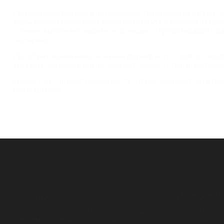
При воздействии влаги на поверхность изделий из чугуна, 
характерным свойством этого материала. Ржавчина на про
случаев выполняет защитную функцию и предотвращать да
материал.
При образовании налёта, на ней формируется слой из окси
Данный слой значительно снижает скорость порчи металла 
Кроме того, "рыжая" поверхность чугуна обладает эстети
потенциалом.
КАТАЛОГ
ИНФОРМА
Линейный поверхностный водоотвод
Классы нагру
Системы точечного водоотвода
Доставка и о