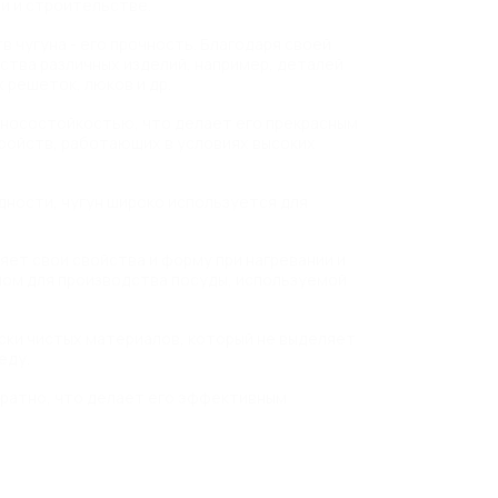
и и строительстве.
 чугуна - его прочность. Благодаря своей
ства различных изделий, например, деталей
 решеток, люков и др.
зносостойкостью, что делает его прекрасным
ройств, работающих в условиях высоких
ности, чугун широко используется для
яет свои свойства и форму при нагревании и
ом для производства посуды, используемой
ски чистых материалов, который не выделяет
еду.
ратно, что делает его эффективным