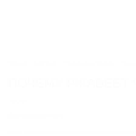
Производство систем
г. Москва, ул. Профсою
поверхностного водоотвода
этаж 1, помещ./ком III/
Каталог
Главная
Компания
Полезные материалы
Почем
ПОЧЕМУ РЖАВЕЕТ 
17.03.2023
Чугун - это один из самых распространенных и популярных