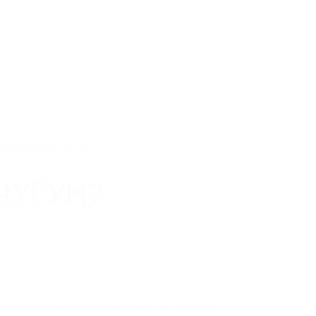
зная, дом 93, к. 4,
8 800 550 65 13
Скачат
info@steelot.ru
5
Компания
Новинки
Новости
Дилерам
Проек
у ржавеет чугун?
ЧУГУН?
 металлов в мире, который имеет множество