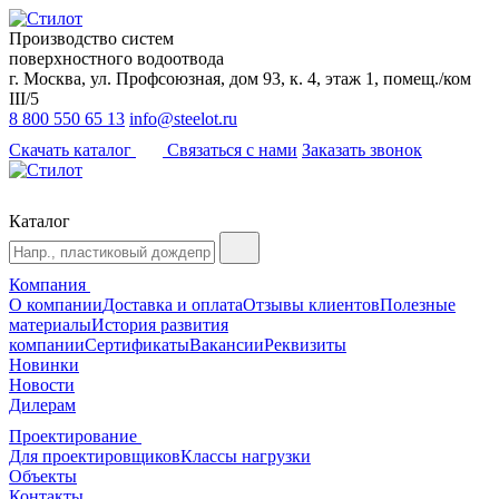
Производство систем
поверхностного водоотвода
г. Москва, ул. Профсоюзная, дом 93, к. 4, этаж 1, помещ./ком
III/5
8 800 550 65 13
info@steelot.ru
Скачать каталог
Связаться с нами
Заказать звонок
Каталог
Компания
О компании
Доставка и оплата
Отзывы клиентов
Полезные
материалы
История развития
компании
Сертификаты
Вакансии
Реквизиты
Новинки
Новости
Дилерам
Проектирование
Для проектировщиков
Классы нагрузки
Объекты
Контакты