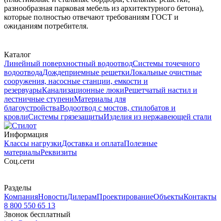
разнообразная парковая мебель из архитектурного бетона),
которые полностью отвечают требованиям ГОСТ и
ожиданиям потребителя.
Каталог
Линейный поверхностный водоотвод
Системы точечного
водоотвода
Дождеприемные решетки
Локальные очистные
сооружения, насосные станции, емкости и
резервуары
Канализационные люки
Решетчатый настил и
лестничные ступени
Материалы для
благоустройства
Водоотвод с мостов, стилобатов и
кровли
Системы грязезащиты
Изделия из нержавеющей стали
Информация
Классы нагрузки
Доставка и оплата
Полезные
материалы
Реквизиты
Cоц.сети
Разделы
Компания
Новости
Дилерам
Проектирование
Объекты
Контакты
8 800 550 65 13
Звонок бесплатный