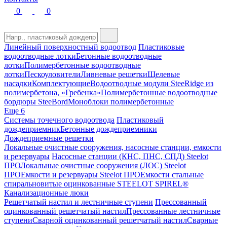
0
0
Линейный поверхностный водоотвод
Пластиковые
водоотводные лотки
Бетонные водоотводные
лотки
Полимербетонные водоотводные
лотки
Пескоуловители
Ливневые решетки
Щелевые
насадки
Комплектующие
Водоотводные модули SteeRidge из
полимербетона, «Гребенка»
Полимербетонные водоотводные
бордюры SteeBord
Моноблоки полимербетонные
Еще 6
Системы точечного водоотвода
Пластиковый
дождеприемник
Бетонные дождеприемники
Дождеприемные решетки
Локальные очистные сооружения, насосные станции, емкости
и резервуары
Насосные станции (КНС, ПНС, СПД) Steelot
ПРО
Локальные очистные сооружения (ЛОС) Steelot
ПРО
Емкости и резервуары Steelot ПРО
Емкости стальные
спиральновитые оцинкованные STEELOT SPIREL®
Канализационные люки
Решетчатый настил и лестничные ступени
Прессованный
оцинкованный решетчатый настил
Прессованные лестничные
ступени
Сварной оцинкованный решетчатый настил
Сварные