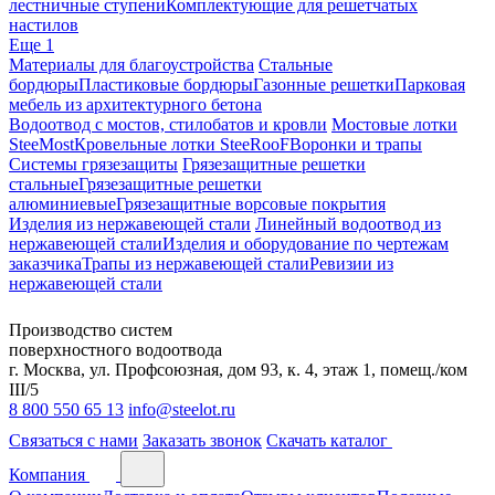
лестничные ступени
Комплектующие для решетчатых
настилов
Еще 1
Материалы для благоустройства
Стальные
бордюры
Пластиковые бордюры
Газонные решетки
Парковая
мебель из архитектурного бетона
Водоотвод с мостов, стилобатов и кровли
Мостовые лотки
SteeMost
Кровельные лотки SteeRooF
Воронки и трапы
Системы грязезащиты
Грязезащитные решетки
стальные
Грязезащитные решетки
алюминиевые
Грязезащитные ворсовые покрытия
Изделия из нержавеющей стали
Линейный водоотвод из
нержавеющей стали
Изделия и оборудование по чертежам
заказчика
Трапы из нержавеющей стали
Ревизии из
нержавеющей стали
Производство систем
поверхностного водоотвода
г. Москва, ул. Профсоюзная, дом 93, к. 4, этаж 1, помещ./ком
III/5
8 800 550 65 13
info@steelot.ru
Связаться с нами
Заказать звонок
Скачать каталог
Компания