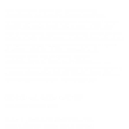
ВОДООТВОДА
Коммерческий директор Сергей Арсёнов,
Пластиковый дождеприемник
российского производителя ООО «СТИЛОТ»,
Бетонные дождеприемники
который занимается изготовлением современных
систем водоотведения, дал интервью журналу
«Автомобильные дороги». Наверное, все водители
ДОЖДЕПРИЕМНЫЕ РЕШЕТКИ
хорошо знают, каким опасным становится вождение
при наличии воды на дорожном полотне, и может
привести к серьезным или непоправимым
ЛОКАЛЬНЫЕ ОЧИСТНЫЕ
последствиям. Современные дороги
проектируются с учетом обустройства
систем
СООРУЖЕНИЯ, НАСОСНЫЕ
водоотведения
, обеспечивающие высокий уровень
СТАНЦИИ, ЕМКОСТИ И
безопасного передвижения. Особенно актуальны
РЕЗЕРВУАРЫ
такие решения осенью – в сезон дождей.
Насосные станции (КНС, ПНС, СПД) Steelot ПРО
Локальные очистные сооружения (ЛОС) Steelot
ОСНОВНЫЕ ВИДЫ СИСТЕМ
ПРО
Емкости и резервуары Steelot ПРО
ВОДООТВЕДЕНИЯ
Емкости стальные спиральновитые оцинкованные
STEELOT SPIREL®
Ныне в дорожном строительстве
используются такие виды систем