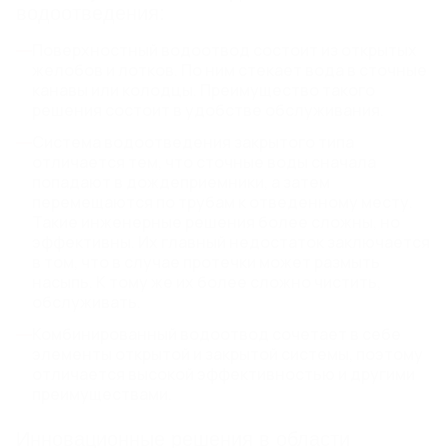
КАНАЛИЗАЦИОННЫЕ ЛЮКИ
водоотведения:
Поверхностный водоотвод состоит из открытых
желобов и лотков. По ним стекает вода в сточные
РЕШЕТЧАТЫЙ НАСТИЛ И
канавы или колодцы. Преимущество такого
ЛЕСТНИЧНЫЕ СТУПЕНИ
решения состоит в удобстве обслуживания.
Прессованный оцинкованный решетчатый настил
Система водоотведения закрытого типа
Прессованные лестничные ступени
отличается тем, что сточные воды сначала
Сварной оцинкованный решетчатый настил
попадают в дождеприемники, а затем
Сварные лестничные ступени
перемещаются по трубам к отведенному месту.
Такие инженерные решения более сложны, но
Еще 1
эффективны. Их главный недостаток заключается
в том, что в случае протечки может размыть
МАТЕРИАЛЫ ДЛЯ
насыпь. К тому же их более сложно чистить,
обслуживать.
БЛАГОУСТРОЙСТВА
Стальные бордюры
Комбинированный водоотвод сочетает в себе
Пластиковые бордюры
элементы открытой и закрытой системы, поэтому
Газонные решетки
отличается высокой эффективностью и другими
Парковая мебель из архитектурного бетона
преимуществами.
Инновационные решения в области