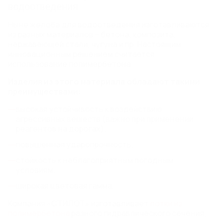
ВОДООТВОД С МОСТОВ,
водоотведения
СТИЛОБАТОВ И КРОВЛИ
Ныне желоба для водоотведения изготавливаются
Мостовые лотки SteeMost
из разных материалов – бетона, композита,
Кровельные лотки SteeRooF
нержавеющей стали, чугуна и пр. Настоящим
Воронки и трапы
инновационным решением считается
использование полимербетона.
СИСТЕМЫ ГРЯЗЕЗАЩИТЫ
Изделия из этого материала обладают такими
Грязезащитные решетки стальные
преимуществами:
Грязезащитные решетки алюминиевые
Грязезащитные ворсовые покрытия
высокая устойчивость к воздействию
агрессивных веществ (важно при применении
реагентов на дорогах);
ИЗДЕЛИЯ ИЗ НЕРЖАВЕЮЩЕЙ
повышенная ударопрочность;
СТАЛИ
стойкость к неблагоприятным погодным
Линейный водоотвод из нержавеющей стали
условиям;
Изделия и оборудование по чертежам заказчика
Трапы из нержавеющей стали
широкая цветовая гамма.
Ревизии из нержавеющей стали
Компания «СТИЛОТ» изготавливает
лотки из
полимербетона
разного гидравлического сечения,