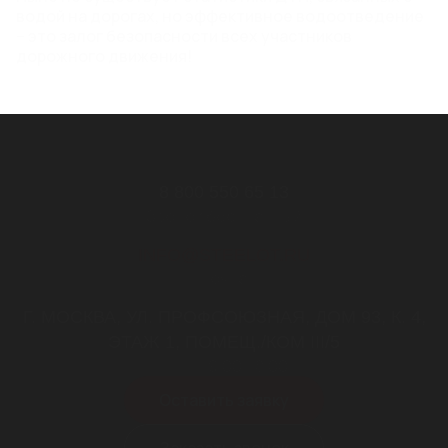
водой на дорогах, но эффективное водоотведение
– это залог безопасности всех участников
дорожного движения!
8 800 550 65 13
Звонок бесплатный
INFO@STEELOT.RU
почта
Г. МОСКВА, УЛ. ПРОФСОЮЗНАЯ, ДОМ 93, К. 4,
ЭТАЖ 1, ПОМЕЩ./КОМ III/5
пн-пт 9.00-18.00
Оставить заявку
Заказать звонок