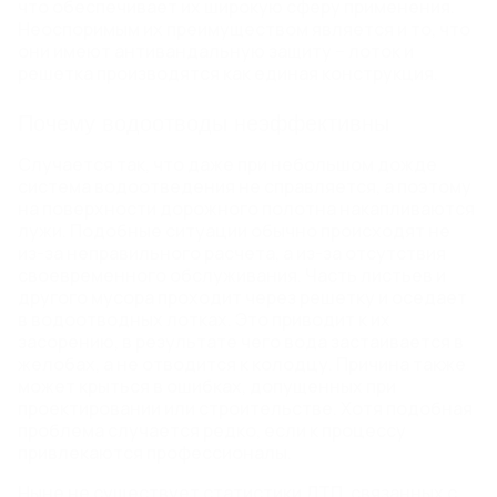
что обеспечивает их широкую сферу применения.
Неоспоримым их преимуществом является и то, что
они имеют антивандальную защиту – лоток и
решетка производятся как единая конструкция.
Почему водоотводы неэффективны
Случается так, что даже при небольшом дожде
система водоотведения не справляется, а поэтому
на поверхности дорожного полотна накапливаются
лужи. Подобные ситуации обычно происходят не
из-за неправильного расчета, а из-за отсутствия
своевременного обслуживания. Часть листьев и
другого мусора проходит через решетку и оседает
в водоотводных лотках. Это приводит к их
засорению, в результате чего вода застаивается в
желобах, а не отводится к колодцу. Причина также
может крыться в ошибках, допущенных при
проектировании или строительстве. Хотя подобная
проблема случается редко, если к процессу
привлекаются профессионалы.
Ныне не существует статистики ДТП, связанных с