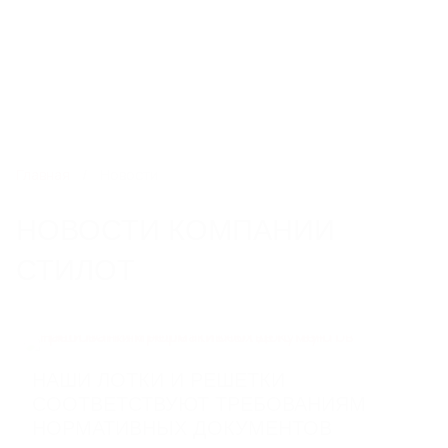
8 800 550 65 13
info@steelot.ru
0
0
Каталог
Главная
Новости
НОВОСТИ КОМПАНИИ
ЛИНЕЙНЫЙ ПОВЕРХНОСТНЫЙ
СТИЛОТ
ВОДООТВОД
Пластиковые водоотводные лотки
Бетонные водоотводные лотки
Полимербетонные водоотводные лотки
Пескоуловители
НАШИ ЛОТКИ И РЕШЕТКИ
Еще 6
СООТВЕТСТВУЮТ ТРЕБОВАНИЯМ
НОРМАТИВНЫХ ДОКУМЕНТОВ
СИСТЕМЫ ТОЧЕЧНОГО