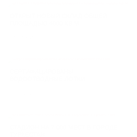
КАНАЛИЗАЦИОННЫЕ ЛЮКИ
ОТКРЫТ НОВЫЙ СКЛАД ОБЩЕЙ
РЕШЕТЧАТЫЙ НАСТИЛ И
ПЛОЩАДЬЮ 4000 КВ.М.
ЛЕСТНИЧНЫЕ СТУПЕНИ
19.01.2021
Прессованный оцинкованный решетчатый настил
Прессованные лестничные ступени
Сварной оцинкованный решетчатый настил
Сварные лестничные ступени
Еще 1
СЕРТИФИЦИРОВАНЫ
ВОДООТВОДНЫЕ ЛОТКИ
МАТЕРИАЛЫ ДЛЯ
БЛАГОУСТРОЙСТВА
19.01.2021
Стальные бордюры
Пластиковые бордюры
Газонные решетки
Парковая мебель из архитектурного бетона
СТАДИОН НА 7 000 МЕСТ В ГОРОДЕ
ТУРКЕСТАН