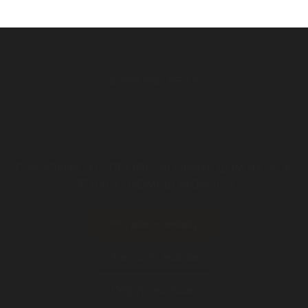
8 800 550 65 13
Звонок бесплатный
INFO@STEELOT.RU
почта
Г. МОСКВА, УЛ. ПРОФСОЮЗНАЯ, ДОМ 93, К. 4,
ЭТАЖ 1, ПОМЕЩ./КОМ III/5
пн-пт 9.00-18.00
Оставить заявку
Заказать звонок
Обратная связь