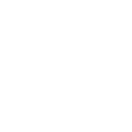
8 800 550 65 13
info@steelot.ru
0
0
Каталог
Главная
Каталог
Линейный поверхностный водоотвод
Пластиковые водоотводные лотки
Лотки водоотводные пластиковые серии SteeStart
ЛИНЕЙНЫЙ ПОВЕРХНОСТНЫЙ
Лоток пластиковый SteeStart DN150 H180
ВОДООТВОД
Пластиковые водоотводные лотки
Бетонные водоотводные лотки
Полимербетонные водоотводные лотки
В наличии
Пескоуловители
ПЛАСТИКОВЫЙ
Еще 6
ВОДООТВОДНЫЙ ЛОТОК
СИСТЕМЫ ТОЧЕЧНОГО