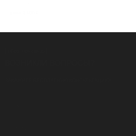
Арт.: P1522B
цена: 3 400 ₽
обратная связь
ВОЗНИКЛИ ВОПРОСЫ?
ЗАКАЖИТЕ БЕСПЛАТНУЮ КОНСУЛЬТАЦИЮ!