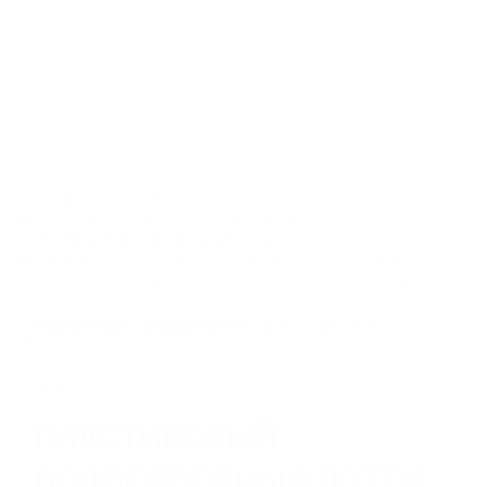
8 800 550 65 13
info@steelot.ru
0
0
Каталог
Главная
Каталог
Линейный поверхностный водоотвод
Пластиковые водоотводные лотки
Лотки водоотводные пластиковые серии SteePlain
ЛИНЕЙНЫЙ ПОВЕРХНОСТНЫЙ
Лоток пластиковый SteePlain DN100 H55 с решеткой
ВОДООТВОД
стальной тип 1
Пластиковые водоотводные лотки
Бетонные водоотводные лотки
Полимербетонные водоотводные лотки
В наличии
Пескоуловители
Еще 6
ПЛАСТИКОВЫЙ
ВОДООТВОДНЫЙ ЛОТОК
СИСТЕМЫ ТОЧЕЧНОГО