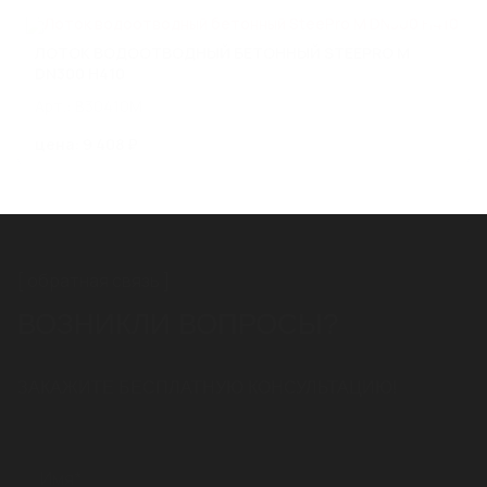
Стилот на карте Москвы — Яндекс Карты
ЛОТОК ВОДООТВОДНЫЙ БЕТОННЫЙ STEEPRO M
DN300 H410
Арт.: B30410M
цена: 9 408 ₽
обратная связь
ВОЗНИКЛИ ВОПРОСЫ?
ЗАКАЖИТЕ БЕСПЛАТНУЮ КОНСУЛЬТАЦИЮ!