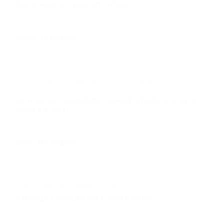
DN110 H620, КЛ. E600 (ДО H320)
Арт.: PBMBP11620E01
цена: По запросу
Стилот на карте Москвы — Яндекс Карты
МОНОБЛОК ПОЛИМЕРБЕТОННЫЙ STEEBLOCK DN110
H200, КЛ. Е600
Арт.: PBMB11200E
цена: По запросу
ЗАГЛУШКА ПОЛИМЕРБЕТОННАЯ DN110
Арт.: ZPB11