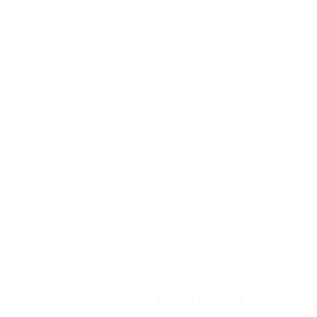
8 800 550 65 13
info@steelot.ru
0
0
Каталог
Главная
Каталог
Линейный поверхностный водоотвод
Моноблоки полимербетонные
Моноблоки SteeBlock
ЛИНЕЙНЫЙ ПОВЕРХНОСТНЫЙ
Моноблок полимербетонный ревизионный с
ВОДООТВОД
полимербетонной решеткой SteeBlock DN110 H200, кл.
Е600
Пластиковые водоотводные лотки
Бетонные водоотводные лотки
Полимербетонные водоотводные лотки
Пескоуловители
Под заказ
Еще 6
ПОЛИМЕРБЕТОННЫЙ
СИСТЕМЫ ТОЧЕЧНОГО