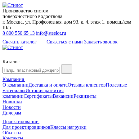
Производство систем
поверхностного водоотвода
г. Москва, ул. Профсоюзная, дом 93, к. 4, этаж 1, помещ./ком
III/5
8 800 550 65 13
info@steelot.ru
Скачать каталог
Связаться с нами
Заказать звонок
Каталог
Компания
О компании
Доставка и оплата
Отзывы клиентов
Полезные
материалы
История развития
компании
Сертификаты
Вакансии
Реквизиты
Новинки
Новости
Дилерам
Проектирование
Для проектировщиков
Классы нагрузки
Объекты
Контакты