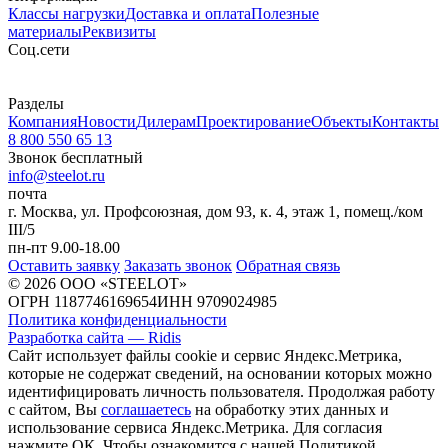
Классы нагрузки
Доставка и оплата
Полезные
материалы
Реквизиты
Cоц.сети
Разделы
Компания
Новости
Дилерам
Проектирование
Объекты
Контакты
8 800 550 65 13
Звонок бесплатный
info@steelot.ru
почта
г. Москва, ул. Профсоюзная, дом 93, к. 4, этаж 1, помещ./ком
III/5
пн-пт 9.00-18.00
Оставить заявку
Заказать звонок
Обратная связь
© 2026 ООО «STEELOT»
ОГРН 1187746169654
ИНН 9709024985
Политика конфиденциальности
Разработка сайта — Ridis
Сайт использует файлы cookie и сервис Яндекс.Метрика,
которые не содержат сведений, на основании которых можно
идентифицировать личность пользователя. Продолжая работу
с сайтом, Вы
соглашаетесь
на обработку этих данных и
использование сервиса Яндекс.Метрика. Для согласия
нажмите ОК. Чтобы ознакомится с нашей Политикой