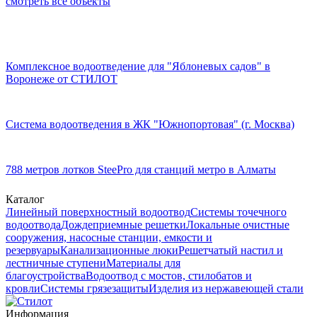
смотреть все объекты
Комплексное водоотведение для "Яблоневых садов" в
Воронеже от СТИЛОТ
Система водоотведения в ЖК "Южнопортовая" (г. Москва)
788 метров лотков SteePro для станций метро в Алматы
Каталог
Линейный поверхностный водоотвод
Системы точечного
водоотвода
Дождеприемные решетки
Локальные очистные
сооружения, насосные станции, емкости и
резервуары
Канализационные люки
Решетчатый настил и
лестничные ступени
Материалы для
благоустройства
Водоотвод с мостов, стилобатов и
кровли
Системы грязезащиты
Изделия из нержавеющей стали
Информация