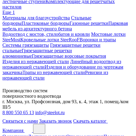
лестничные ступени
Комплектующие для решетчатых
настилов
Еще 1
Материалы для благоустройства
Стальные
бордюры
Пластиковые бордюры
Газонные решетки
Парковая
мебель из архитектурного бетона
Водоотвод с мостов, стилобатов и кровли
Мостовые лотки
SteeMost
Кровельные лотки SteeRooF
Воронки и трапы
Системы грязезащиты
Грязезащитные решетки
стальные
Грязезащитные решетки
алюминиевые
Грязезащитные ворсовые покрытия
Изделия из нержавеющей стали
Линейный водоотвод из
нержавеющей стали
Изделия и оборудование по чертежам
заказчика
Трапы из нержавеющей стали
Ревизии из
нержавеющей стали
Производство систем
поверхностного водоотвода
г. Москва, ул. Профсоюзная, дом 93, к. 4, этаж 1, помещ./ком
III/5
8 800 550 65 13
info@steelot.ru
Связаться с нами
Заказать звонок
Скачать каталог
Компания