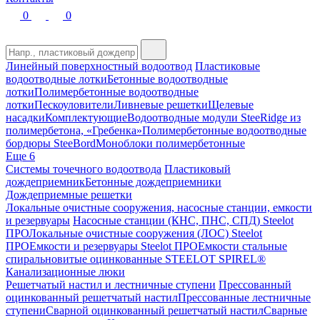
0
0
Линейный поверхностный водоотвод
Пластиковые
водоотводные лотки
Бетонные водоотводные
лотки
Полимербетонные водоотводные
лотки
Пескоуловители
Ливневые решетки
Щелевые
насадки
Комплектующие
Водоотводные модули SteeRidge из
полимербетона, «Гребенка»
Полимербетонные водоотводные
бордюры SteeBord
Моноблоки полимербетонные
Еще 6
Системы точечного водоотвода
Пластиковый
дождеприемник
Бетонные дождеприемники
Дождеприемные решетки
Локальные очистные сооружения, насосные станции, емкости
и резервуары
Насосные станции (КНС, ПНС, СПД) Steelot
ПРО
Локальные очистные сооружения (ЛОС) Steelot
ПРО
Емкости и резервуары Steelot ПРО
Емкости стальные
спиральновитые оцинкованные STEELOT SPIREL®
Канализационные люки
Решетчатый настил и лестничные ступени
Прессованный
оцинкованный решетчатый настил
Прессованные лестничные
ступени
Сварной оцинкованный решетчатый настил
Сварные