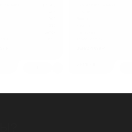
р. сечения
DN 300
Ширина гидр. сечения
405
Ширина
1000
Длина
290
Высота
Бетон
Материал
узки
C250
Класс нагрузки
57 ₽
ЦЕНА: 4 098 ₽
и
В наличии
1
СЫ?