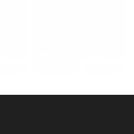
DN 300
Ширина гидр. сечения
DN 300
405
Ширина
405
1000
Длина
1000
310
Высота
340
Бетон
Материал
Бетон
C250
Класс нагрузки
C250
ЦЕНА: 4 338 ₽
В наличии
1
1