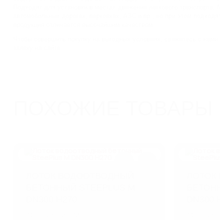
Подходят для установки в местах движения легкового транспорта. 
автомобильных дорогах, парковках, АЗС и пр., но при этом подходя
продукция отличается высочайшим качеством.
Чтобы совершить покупку на выгодных условиях, свяжитесь с нами
заявку на сайте.
ПОХОЖИЕ ТОВАРЫ
ЛОТОК ВОДООТВОДНЫЙ
ЛОТОК
БЕТОННЫЙ STEEPLUS M
БЕТОН
DN300 H270
DN300 
Арт.: BP30270M
Арт.: BP