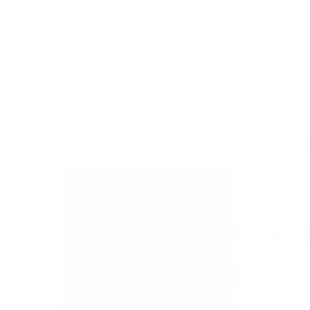
зная, дом 93, к. 4,
8 800 550 65 13
Скачат
info@steelot.ru
5
Компания
Новинки
Новости
Дилерам
Проек
отвод
Ливневые решетки
Бетонные ливневые реше
Под заказ
БЕТОННАЯ РЕШ
КЛАСС C250
Технические характеристики