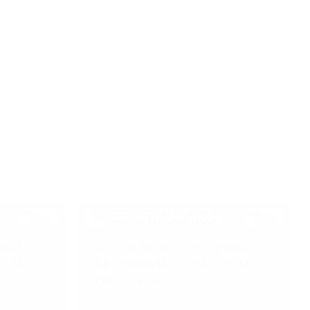
НЫЙ
ЛОТОК ВОДООТВОДНЫЙ
S M
БЕТОННЫЙ STEEPLUS M
DN300 H340
Арт.: BP30340M