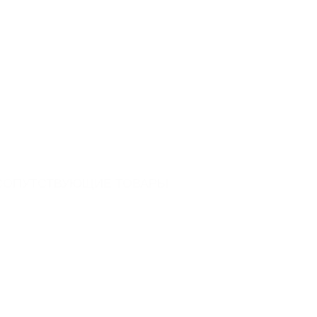
DN 300
430
1000
180
Бетон
СОПУТСТВУЮЩИЕ ТОВАРЫ
C250