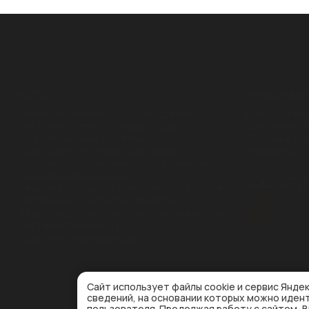
КАТАЛОГ
ИНФОРМА
Линейный поверхностный водоотвод
Классы нагру
Системы точечного водоотвода
Доставка и о
Дождеприемные решетки
Полезные ма
Локальные очистные сооружения,
Реквизиты
насосные станции, емкости и резервуары
Канализационные люки
CОЦ.СЕТИ
Решетчатый настил и лестничные ступени
Материалы для благоустройства
Водоотвод с мостов, стилобатов и кровли
Системы грязезащиты
Изделия из нержавеющей стали
Сайт использует файлы cookie и сервис Янде
сведений, на основании которых можно иде
пользователя. Продолжая работу с сайтом, 