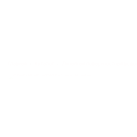
Производство систем
г. Москва, ул. Профсою
поверхностного водоотвода
этаж 1, помещ./ком III/
Каталог
Главная
Каталог
Линейный поверхностный водо