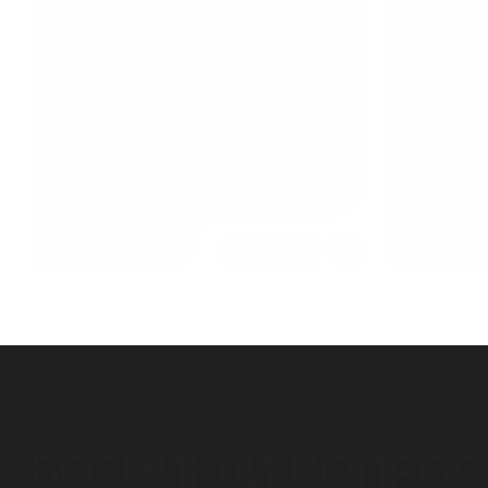
Ширина гидр. сечения
DN 300
Ширина гид
Ширина
405
Ширина
Длина
1000
Длина
Высота
270
Высота
Материал
Бетон
Материал
Класс нагрузки
C250
Класс нагр
ЦЕНА: 3 858 ₽
ЦЕНА: 3 9
В наличии
В наличи
1
ВОЗНИКЛИ ВОПРО