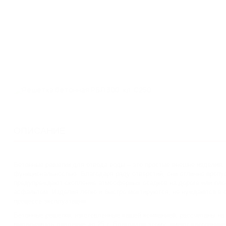
ОПИСАНИЕ
Бетонные решетки для отвода воды – это простые внешне изделия,
функциональностью. Благодаря ряду отверстий, они отлично пропус
предупреждают скопление атмосферных осадков на дороге или пло
асфальтом. Изделия легко и быстро монтируются, не нуждаются в
процессе эксплуатации.
Бетонные решетки, изготовленные нашей компанией, рассчитаны на 
выдерживать давление до 25 т. Благодаря этому, имеют неогранич