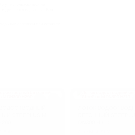
Могут использоваться на
т и для пешеходных зон. Вся
 удобным способом или оставьте
 ВОДООТВОДНЫЙ
ЛОТОК ВОДООТВОД
НЫЙ STEEPLUS M
БЕТОННЫЙ STEEPLU
H290
DN300 H310
30290M
Арт.: BP30310M