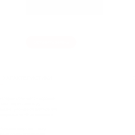
Ширина гидр. сечения
Ширина
Длина
Оставить заявку
Высота
Материал
ХАРАКТЕРИСТИКИ
Класс нагрузки
 которые отличаются хорошей
кают через себя воду,
щадке, уложенной плиткой или
 специальном обслуживании в
большие нагрузки – могут
енную сферу применения.