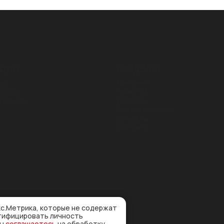
ЦИЯ
РАЗДЕЛЫ
зки
Компания
плата
Новости
териалы
Дилерам
Проектирование
Объекты
Контакты
кс.Метрика, которые не содержат
нтифицировать личность
Вы
соглашаетесь
на обработку