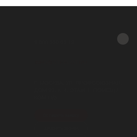
8 800 550 65 13
Звонок бесплатный
INFO@STEELOT.RU
почта
Г. МОСКВА, УЛ. ПРОФСОЮЗНАЯ,
ДОМ 93, К. 4, ЭТАЖ 1, ПОМЕЩ./
КОМ III/5
пн-пт 9.00-18.00
Оставить заявку
Заказать звонок