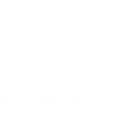
ь каталог
Связаться с нами
Заказать звонок
0
0
тирование
Объекты
Контакты
тки
Решетка бетонная РБЛ 300, кл. C250
ЕТКА РБЛ 300,