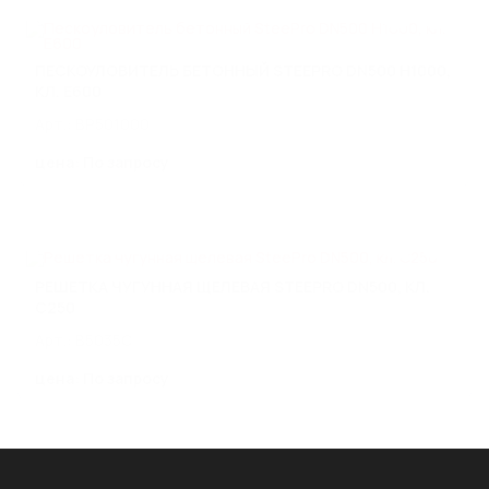
Стилот на карте Москвы — Яндекс Карты
ПЕСКОУЛОВИТЕЛЬ БЕТОННЫЙ STEEPRO DN500 H1000,
КЛ. E600
Арт.: BP501000
цена: По запросу
РЕШЕТКА ЧУГУННАЯ ЩЕЛЕВАЯ STEEPRO DN500, КЛ.
С250
Арт.: В5035C
цена: По запросу