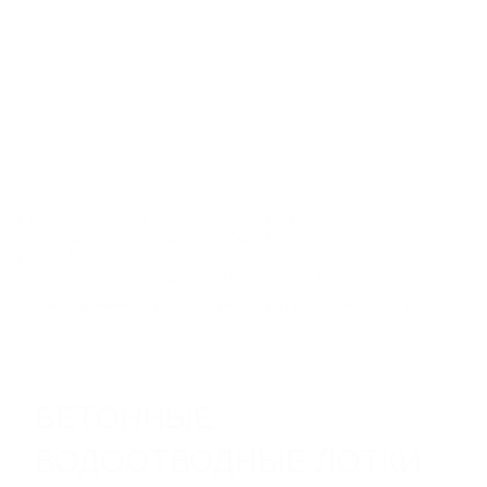
8 800 550 65 13
info@steelot.ru
0
0
Каталог
Главная
Каталог
Линейный поверхностный водоотвод
Бетонные водоотводные лотки
Лотки бетонные SteePro
ЛИНЕЙНЫЙ ПОВЕРХНОСТНЫЙ
Бетонные водоотводные лотки SteePro DN500 каскадные
ВОДООТВОД
Пластиковые водоотводные лотки
Бетонные водоотводные лотки
Полимербетонные водоотводные лотки
Под заказ
Пескоуловители
БЕТОННЫЕ
Еще 6
ВОДООТВОДНЫЕ ЛОТКИ
СИСТЕМЫ ТОЧЕЧНОГО