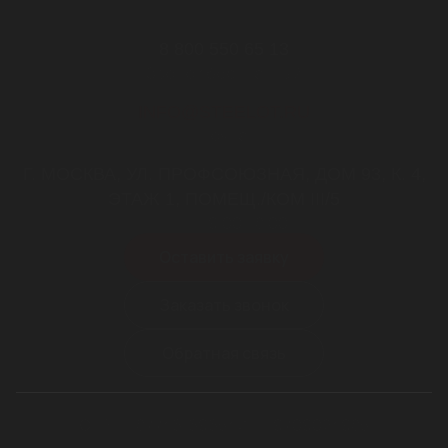
8 800 550 65 13
Звонок бесплатный
INFO@STEELOT.RU
почта
Г. МОСКВА, УЛ. ПРОФСОЮЗНАЯ, ДОМ 93, К. 4,
ЭТАЖ 1, ПОМЕЩ./КОМ III/5
пн-пт 9.00-18.00
Оставить заявку
Заказать звонок
Обратная связь
ОГРН 1187746169654
ИНН 9709024985