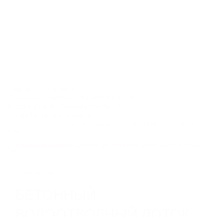
8 800 550 65 13
info@steelot.ru
0
0
Каталог
Главная
Каталог
Линейный поверхностный водоотвод
Бетонные водоотводные лотки
Лотки бетонные SteeStart
ЛИНЕЙНЫЙ ПОВЕРХНОСТНЫЙ
Лоток водоотводный бетонный SteeStart DN100 H120, кл.
ВОДООТВОД
С250
Пластиковые водоотводные лотки
Бетонные водоотводные лотки
Полимербетонные водоотводные лотки
В наличии
Пескоуловители
Еще 6
БЕТОННЫЙ
ВОДООТВОДНЫЙ ЛОТОК
СИСТЕМЫ ТОЧЕЧНОГО