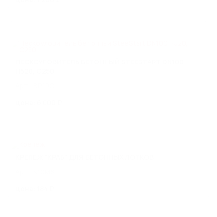
Стилот на карте Москвы — Яндекс Карты
ПЕСКОУЛОВИТЕЛЬ БЕТОННЫЙ STEESTART DN100
H520, С250
Арт.: BP10C
цена: 6 000 ₽
КРЕПЕЖ "КРАБ" ДЛЯ БЕТОННЫХ ЛОТКОВ
Арт.: K10M8
цена: 184 ₽