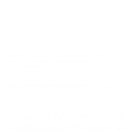
8 800 550 65 13
info@steelot.ru
0
0
Каталог
Главная
Каталог
Системы грязезащиты
Грязезащитные решетки алюминиевые
Решетки SteeGuard Стандарт 40
Алюминиевая решетка SteeGuard Стандарт 40 резина +
ЛИНЕЙНЫЙ ПОВЕРХНОСТНЫЙ
щетка + широкий скребок
ВОДООТВОД
Пластиковые водоотводные лотки
Бетонные водоотводные лотки
Полимербетонные водоотводные лотки
В наличии
Пескоуловители
РЕШЕТКА АЛЮМИНИЕВАЯ
Еще 6
STEEGUARD СТАНДАРТ 40
СИСТЕМЫ ТОЧЕЧНОГО