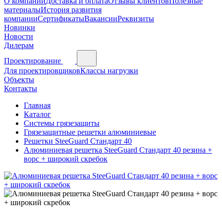
О компании
Доставка и оплата
Отзывы клиентов
Полезные
материалы
История развития
компании
Сертификаты
Вакансии
Реквизиты
Новинки
Новости
Дилерам
Проектирование
Для проектировщиков
Классы нагрузки
Объекты
Контакты
Главная
Каталог
Системы грязезащиты
Грязезащитные решетки алюминиевые
Решетки SteeGuard Стандарт 40
Алюминиевая решетка SteeGuard Стандарт 40 резина +
ворс + широкий скребок