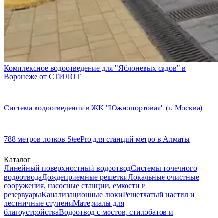
Комплексное водоотведение для "Яблоневых садов" в
Воронеже от СТИЛОТ
Система водоотведения в ЖК "Южнопортовая" (г. Москва)
788 метров лотков SteePro для станций метро в Алматы
Каталог
Линейный поверхностный водоотвод
Системы точечного
водоотвода
Дождеприемные решетки
Локальные очистные
сооружения, насосные станции, емкости и
резервуары
Канализационные люки
Решетчатый настил и
лестничные ступени
Материалы для
благоустройства
Водоотвод с мостов, стилобатов и