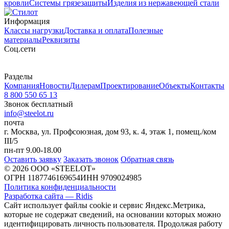
кровли
Системы грязезащиты
Изделия из нержавеющей стали
Информация
Классы нагрузки
Доставка и оплата
Полезные
материалы
Реквизиты
Cоц.сети
Разделы
Компания
Новости
Дилерам
Проектирование
Объекты
Контакты
8 800 550 65 13
Звонок бесплатный
info@steelot.ru
почта
г. Москва, ул. Профсоюзная, дом 93, к. 4, этаж 1, помещ./ком
III/5
пн-пт 9.00-18.00
Оставить заявку
Заказать звонок
Обратная связь
© 2026 ООО «STEELOT»
ОГРН 1187746169654
ИНН 9709024985
Политика конфиденциальности
Разработка сайта — Ridis
Сайт использует файлы cookie и сервис Яндекс.Метрика,
которые не содержат сведений, на основании которых можно
идентифицировать личность пользователя. Продолжая работу