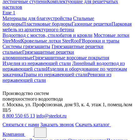
лестничные ступени
Комплектующие для решетчатых
настилов
Еще 1
Материалы для благоустройства
Стальные
бордюры
Пластиковые бордюры
Газонные решетки
Парковая
мебель из архитектурного бетона
Водоотвод с мостов, стилобатов и кровли
Мостовые лотки
SteeMost
Кровельные лотки SteeRooF
Воронки и трапы
Системы грязезащиты
Грязезащитные решетки
стальные
Грязезащитные решетки
алюминиевые
Грязезащитные ворсовые покрытия
Изделия из нержавеющей стали
Линейный водоотвод из
нержавеющей стали
Изделия и оборудование по чертежам
заказчика
Трапы из нержавеющей стали
Ревизии из
нержавеющей стали
Производство систем
поверхностного водоотвода
г. Москва, ул. Профсоюзная, дом 93, к. 4, этаж 1, помещ./ком
III/5
8 800 550 65 13
info@steelot.ru
Связаться с нами
Заказать звонок
Скачать каталог
Компания