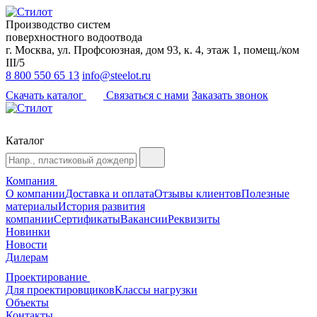
Производство систем
поверхностного водоотвода
г. Москва, ул. Профсоюзная, дом 93, к. 4, этаж 1, помещ./ком
III/5
8 800 550 65 13
info@steelot.ru
Скачать каталог
Связаться с нами
Заказать звонок
Каталог
Компания
О компании
Доставка и оплата
Отзывы клиентов
Полезные
материалы
История развития
компании
Сертификаты
Вакансии
Реквизиты
Новинки
Новости
Дилерам
Проектирование
Для проектировщиков
Классы нагрузки
Объекты
Контакты