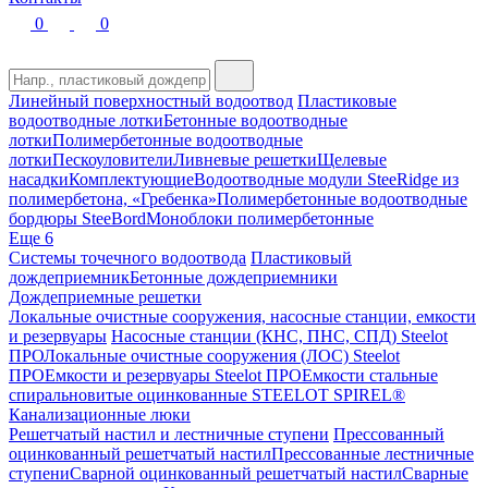
0
0
Линейный поверхностный водоотвод
Пластиковые
водоотводные лотки
Бетонные водоотводные
лотки
Полимербетонные водоотводные
лотки
Пескоуловители
Ливневые решетки
Щелевые
насадки
Комплектующие
Водоотводные модули SteeRidge из
полимербетона, «Гребенка»
Полимербетонные водоотводные
бордюры SteeBord
Моноблоки полимербетонные
Еще 6
Системы точечного водоотвода
Пластиковый
дождеприемник
Бетонные дождеприемники
Дождеприемные решетки
Локальные очистные сооружения, насосные станции, емкости
и резервуары
Насосные станции (КНС, ПНС, СПД) Steelot
ПРО
Локальные очистные сооружения (ЛОС) Steelot
ПРО
Емкости и резервуары Steelot ПРО
Емкости стальные
спиральновитые оцинкованные STEELOT SPIREL®
Канализационные люки
Решетчатый настил и лестничные ступени
Прессованный
оцинкованный решетчатый настил
Прессованные лестничные
ступени
Сварной оцинкованный решетчатый настил
Сварные