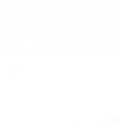
Арт.: SG1130
о
1,2
Толщина стенки алюминиевого
1,2
мм
профиля
мм
24 мм
Высота покрытия
25 мм
ЦЕНА: 26 980 ₽
В наличии
1
1
6
СМОТРЕТЬ ВСЕ ОБЪЕКТЫ