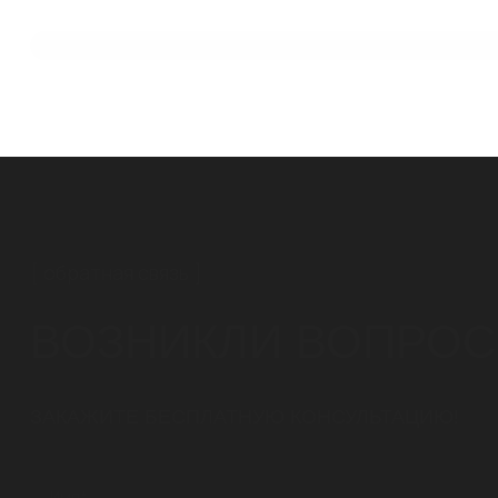
КОМПЛЕКСНОЕ
ВОДООТВЕДЕНИЕ ДЛЯ
"ЯБЛОНЕВЫХ САДОВ" В
ВОРОНЕЖЕ ОТ СТИЛОТ
обратная связь
ВОЗНИКЛИ ВОПРО
ЗАКАЖИТЕ БЕСПЛАТНУЮ КОНСУЛЬТАЦИЮ!