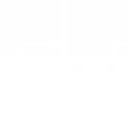
128
Арт.: SG1129
тенки алюминиевого
1,2
Толщина стенки алюминиевог
мм
профиля
крытия
22 мм
Высота покрытия
 540 ₽
ЦЕНА: 18 410 ₽
и
В наличии
1
2
3
4
5