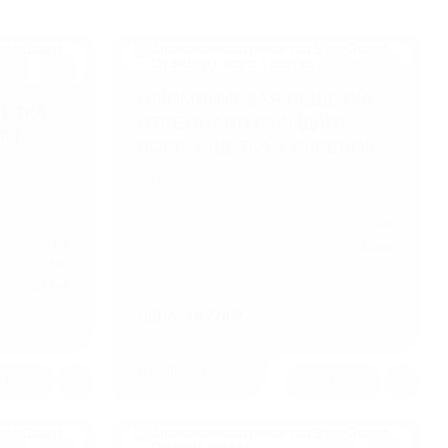
АЛЮМИНИЕВАЯ РЕШЕТКА
ЕТКА
STEEGUARD СТАНДАРТ
РТ
ВОРС + ЩЕТКА + СКРЕБОК
Арт.: SG1112
Толщина стенки алюминиевого
1,2
профиля
мм
о
1,2
Высота покрытия
24 мм
мм
24 мм
ЦЕНА: 19 770 ₽
В наличии
1
1