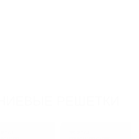
ь каталог
Связаться с нами
Заказать звонок
тирование
Объекты
Контакты
0
0
НИЕВЫЕ РЕШЕТКИ
ШЕТКИ
РЕШЕТКИ
EEGUARD
STEEGUARD СУПЕР