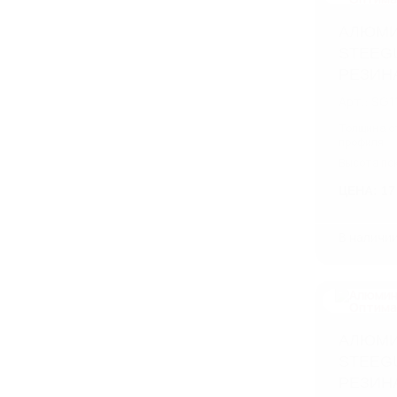
АЛЮМИ
STEEG
РЕЗИН
Арт.: SG1
Толщина с
профиля
Высота по
ЦЕНА: 17
В наличи
АЛЮМИ
STEEG
РЕЗИН