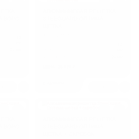
ЕТКА
АЛЮМИНИЕВАЯ РЕШЕТКА
А ВОРС
STEEGUARD ОПТИМА
ЩЕТКА
Арт.: SG1127
о
1,2
мм
Толщина стенки алюминиевого
1,2
24 мм
профиля
мм
Высота покрытия
24 мм
ЦЕНА: 28 670 ₽
В наличии
1
1
ЕТКА
АЛЮМИНИЕВАЯ РЕШЕТКА
А ВОРС
STEEGUARD ОПТИМА
ЩЕТКА + СКРЕБОК