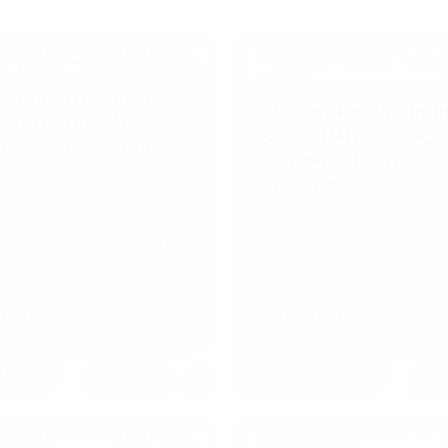
НИЕВАЯ РЕШЕТКА
АЛЮМИНИЕВАЯ РЕШ
UARD СТАНДАРТ
STEEGUARD СТАНДА
 + ВОРС + СКРЕБОК
РЕЗИНА + ЩЕТКА +
110
СКРЕБОК
тенки алюминиевого
1,2
Арт.: SG1111
мм
Толщина стенки алюминиевог
крытия
23 мм
профиля
Высота покрытия
 000 ₽
ЦЕНА: 19 840 ₽
и
В наличии
1