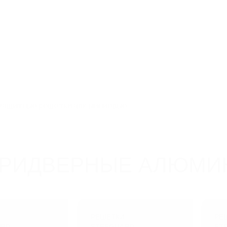
зная, дом 93, к. 4,
8 800 550 65 13
Скачат
info@steelot.ru
5
Компания
Новинки
Новости
Дилерам
Проек
защитные решетки алюминиевые
ПРИДВЕРНЫЕ АЛЮМИ
И
РЕШЕТКИ
РЕ
ARD
STEEGUARD
ST