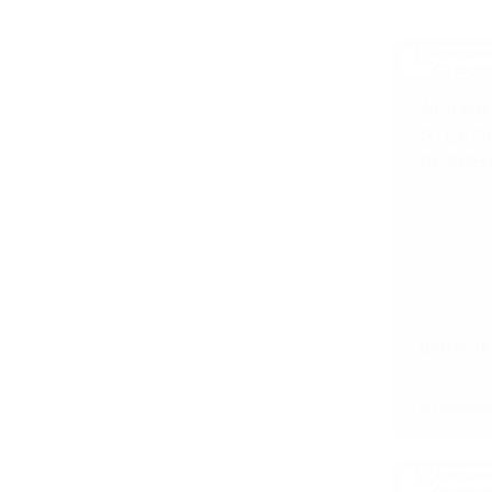
Линейный водоотвод из нержавеющей
стали
Изделия и оборудование по чертежам
заказчика
Трапы из нержавеющей стали
АЛЮМИ
Ревизии из нержавеющей стали
STEEG
РЕЗИНА
Арт.: SG1
Толщина с
профиля
Высота по
ЦЕНА: 16
В наличи