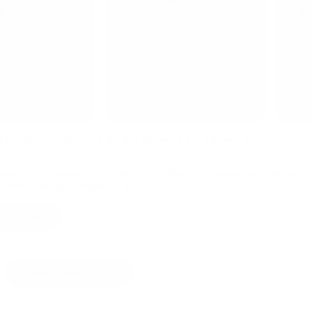
Т 40
СТАНДАРТ
ОП
 решетки SteeGuard представлены в 4-х вариантах
ный ассортимент позволяет подобрать оптимальный вариант
ехническим характеристикам.
олностью
: