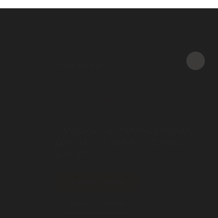
8 800 550 65 13
Звонок бесплатный
INFO@STEELOT.RU
почта
Г. МОСКВА, УЛ. ПРОФСОЮЗНАЯ,
ДОМ 93, К. 4, ЭТАЖ 1, ПОМЕЩ./
КОМ III/5
пн-пт 9.00-18.00
Оставить заявку
Заказать звонок