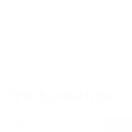
Производство систем
г. Москва, ул. Профсою
поверхностного водоотвода
этаж 1, помещ./ком III/
Каталог
Главная
Каталог
Системы грязезащиты
Грязе
Каталог
ГРЯЗЕЗАЩИТНЫЕ 
ЛИНЕЙНЫЙ ПОВЕРХНОСТНЫЙ
ВОДООТВОД
РЕШЕТК
STEEGU