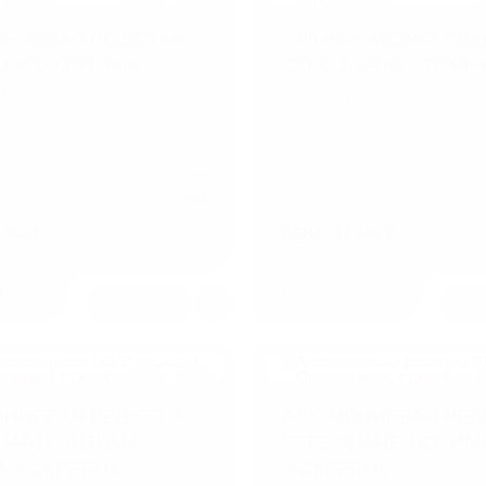
НИЕВАЯ РЕШЕТКА
АЛЮМИНИЕВАЯ РЕШ
UARD ОПТИМА
STEEGUARD ОПТИМ
А
Арт.: SG1126
125
Толщина стенки алюминиевог
профиля
тенки алюминиевого
1,2
Высота покрытия
мм
крытия
22 мм
 780 ₽
ЦЕНА: 17 640 ₽
и
В наличии
1
НИЕВАЯ РЕШЕТКА
АЛЮМИНИЕВАЯ РЕШ
UARD ОПТИМА
STEEGUARD ОПТИМ
А + СКРЕБОК
+ СКРЕБОК