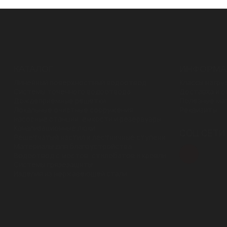
КАТАЛОГ
ИНФОРМА
Линейный поверхностный водоотвод
Классы нагру
Системы точечного водоотвода
Доставка и о
Дождеприемные решетки
Полезные ма
Локальные очистные сооружения,
Реквизиты
насосные станции, емкости и резервуары
Канализационные люки
CОЦ.СЕТИ
Решетчатый настил и лестничные ступени
Материалы для благоустройства
Водоотвод с мостов, стилобатов и кровли
Системы грязезащиты
Изделия из нержавеющей стали