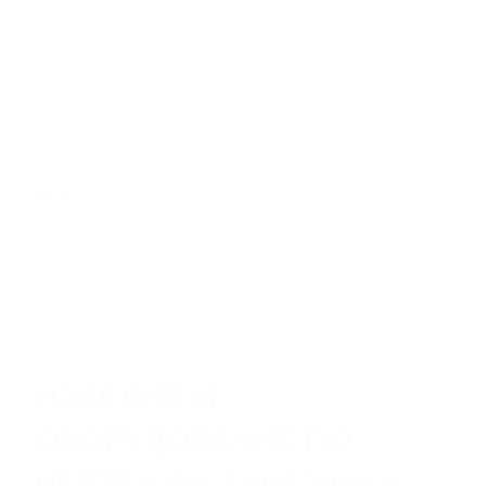
8 800 550 65 13
info@steelot.ru
0
0
Каталог
Главная
Каталог
Изделия из нержавеющей стали
Изделия и оборудование по чертежам заказчика
Изделия и оборудование по чертежам заказчика
ЛИНЕЙНЫЙ ПОВЕРХНОСТНЫЙ
ВОДООТВОД
Пластиковые водоотводные лотки
Бетонные водоотводные лотки
Под заказ
Полимербетонные водоотводные лотки
Пескоуловители
ИЗДЕЛИЯ И
Еще 6
ОБОРУДОВАНИЕ ПО
ЧЕРТЕЖАМ ЗАКАЗЧИКА
СИСТЕМЫ ТОЧЕЧНОГО