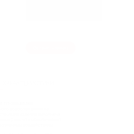
Технические характеристики
Длина
Ширина
Высота
Оставить заявку
Диаметр выпуска
Материал
ХАРАКТЕРИСТИКИ
t ТП-300.ВВ.160
,
ного водоотведения на
струкция изделия выполнена
тенок 2 мм, что обеспечивает
ррозионным воздействиям.