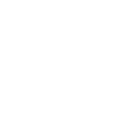
Производство систем
г. Москва, ул. Профсою
поверхностного водоотвода
этаж 1, помещ./ком III/
Каталог
Главная
Каталог
Изделия из нержавеющей стал
Трап профессиональный Steelot ТП-300.ВВ.160