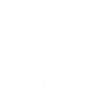
ь каталог
Связаться с нами
Заказать звонок
0
0
тирование
Объекты
Контакты
ные Steelot ТП
ССИОНАЛЬНЫЙ
00.ВВ.160