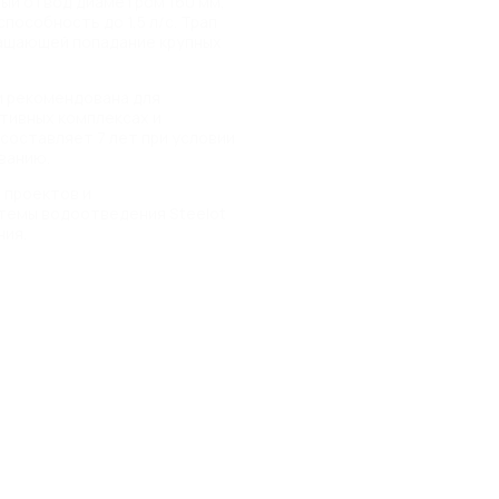
ый отвод диаметром 160 мм,
особность до 1,5 л/с. Трап
ращающей попадание крупных
и рекомендована для
тивных комплексах и
составляет 7 лет при условии
ванию.
 проектов и
темы водоотведения Steelot
ния.