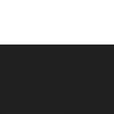
КАТАЛОГ
ИНФОРМ
Линейный поверхностный водоотвод
Классы нагру
Системы точечного водоотвода
Доставка и о
Дождеприемные решетки
Полезные ма
Локальные очистные сооружения,
Реквизиты
насосные станции, емкости и резервуары
Канализационные люки
CОЦ.СЕТИ
Решетчатый настил и лестничные ступени
Материалы для благоустройства