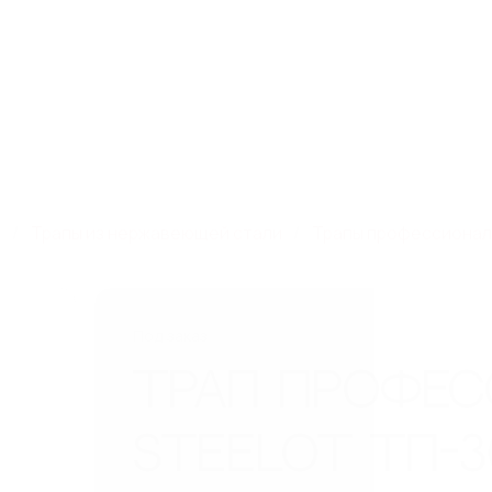
зная, дом 93, к. 4,
8 800 550 65 13
Скачат
info@steelot.ru
5
Компания
Новинки
Новости
Дилерам
Проек
и
Трапы из нержавеющей стали
Трапы профессиональ
Под заказ
ТРАП ПРОФЕ
STEELOT ТП-3