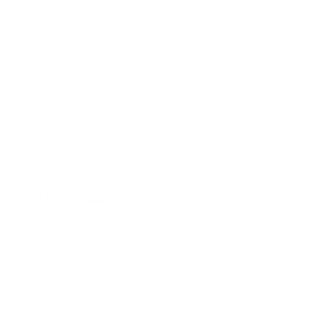
300
300
245
160
AISI304
СОПУТСТВУЮЩИЕ ТОВАРЫ