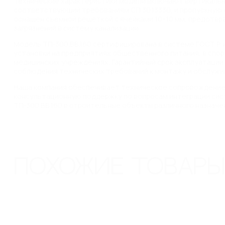
Технические характеристики модели включают вертикальн
соответствующий требованиям СП 30.13330, и пропускную сп
оснащен съемной решеткой с ячейками 10×10 мм, предотв
загрязнений в систему канализации.
Модель ТП-300.ВВ.160 сертифицирована в системе ГОСТ Р 
установки на предприятиях общественного питания, в спор
медицинских учреждениях. Гарантийный срок эксплуатации 
соблюдения технических требований к монтажу и обслужи
Наша компания обеспечивает техническое сопровождение
консультационную поддержку по вопросам интеграции сис
ТП-300.ВВ.160 в строительные объекты различного назначе
ПОХОЖИЕ ТОВАРЫ