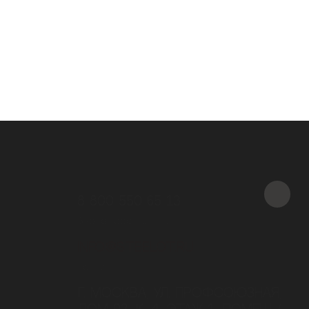
8 800 550 65 13
Звонок бесплатный
INFO@STEELOT.RU
почта
Г. МОСКВА, УЛ. ПРОФСОЮЗНАЯ,