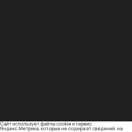
INFO@STEELOT.RU
почта
Г. МОСКВА, УЛ. ПРОФСОЮЗНАЯ, ДОМ 93, К. 4,
ЭТАЖ 1, ПОМЕЩ./КОМ III/5
пн-пт 9.00-18.00
Оставить заявку
Заказать звонок
Обратная связь
ОГРН 1187746169654
ИНН 9709024985
Политика конфиденциальности
Разработка сайта — Ridis
Сайт использует файлы cookie и сервис
Яндекс.Метрика, которые не содержат сведений, на