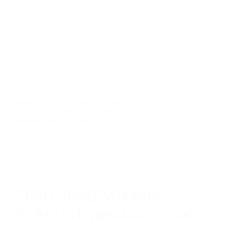
8 800 550 65 13
info@steelot.ru
0
0
Каталог
Главная
Каталог
Изделия из нержавеющей стали
Трапы из нержавеющей стали
Трапы квадратные Steelot ТКВ
ЛИНЕЙНЫЙ ПОВЕРХНОСТНЫЙ
Трап квадратный Steelot ТКВ-400.ГВ.300
ВОДООТВОД
Пластиковые водоотводные лотки
Бетонные водоотводные лотки
Полимербетонные водоотводные лотки
Под заказ
Пескоуловители
ТРАП КВАДРАТНЫЙ
Еще 6
STEELOT ТКВ-400.ГВ.300
СИСТЕМЫ ТОЧЕЧНОГО