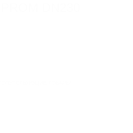
PROM DN230
DN 230
1000
256
30
СОПУТСТВУЮЩИЕ ТОВАРЫ
еющая сталь