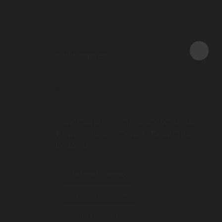
8 800 550 65 13
Звонок бесплатный
INFO@STEELOT.RU
почта
Г. МОСКВА, УЛ. ПРОФСОЮЗНАЯ,
ДОМ 93, К. 4, ЭТАЖ 1, ПОМЕЩ./
КОМ III/5
пн-пт 9.00-18.00
Оставить заявку
Заказать звонок
Обратная связь