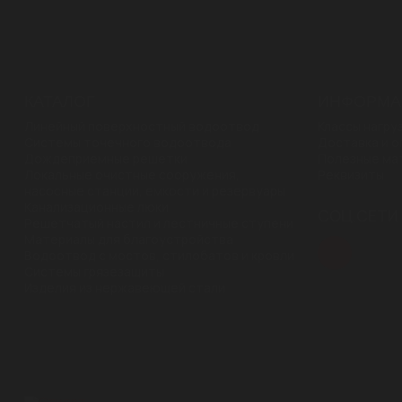
КАТАЛОГ
ИНФОРМА
Линейный поверхностный водоотвод
Классы нагру
Системы точечного водоотвода
Доставка и о
Дождеприемные решетки
Полезные ма
Локальные очистные сооружения,
Реквизиты
насосные станции, емкости и резервуары
Канализационные люки
CОЦ.СЕТИ
Решетчатый настил и лестничные ступени
Материалы для благоустройства
Водоотвод с мостов, стилобатов и кровли
Системы грязезащиты
Изделия из нержавеющей стали