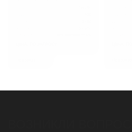
Ширина гидр. сечения
DN 230
Ширина гид
Ширина
300
Ширина
Длина
2490
Длина
Высота
60-230
Высота
Материал
Нержавеющая сталь
Материал
ЦЕНА: ПО ЗАПРОСУ
ЦЕНА: П
Под заказ
Под зака
ВОЗНИКЛИ ВОПРО