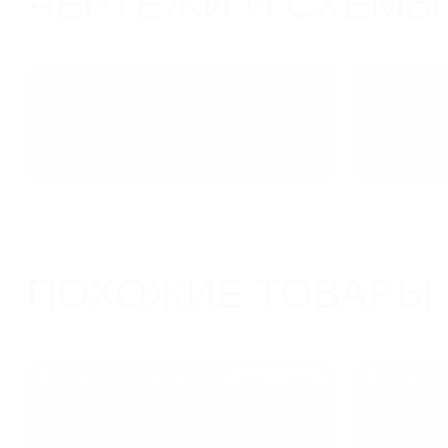
ЧЕРТЕЖИ И СХЕМЫ
РЕШЕТКА
ЧЕРТЕ
ПЕРФОРИРОВАННАЯ
ПЕРФО
ЩЕЛЕВАЯ S230
ЩЕЛЕВ
ПОХОЖИЕ ТОВАРЫ
ЛОТОК STEEPROM DN230
ЛОТОК 
Арт.: SPR23060230NS
Арт.: SP