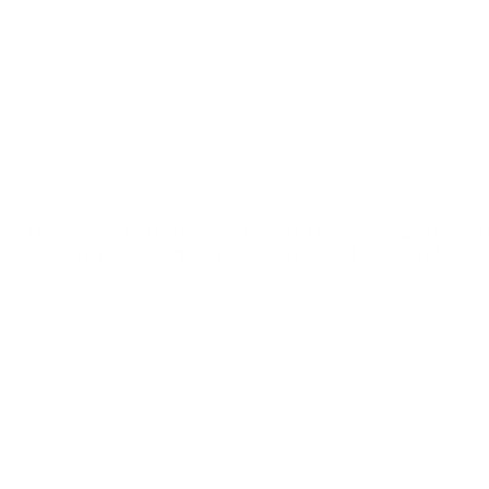
Производство систем
г. Москва, ул. Профсою
поверхностного водоотвода
этаж 1, помещ./ком III/
Каталог
Главная
Каталог
Изделия из нержавеющей стал
Решетка перфорированная щелевая SteeProm DN230