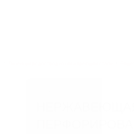
зная, дом 93, к. 4,
8 800 550 65 13
Скачат
info@steelot.ru
5
Компания
Новинки
Новости
Дилерам
Проек
и
Линейный водоотвод из нержавеющей стали
Решет
Под заказ
НЕРЖАВЕЮЩАЯ
ПЕРФОРИРОВА