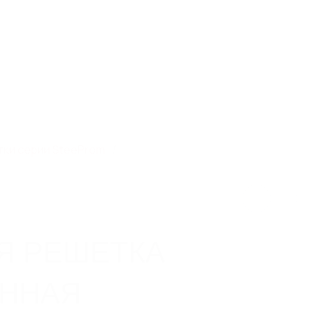
ь каталог
Связаться с нами
Заказать звонок
0
0
тирование
Объекты
Контакты
ки серии SteeProm
 РЕШЕТКА
ННАЯ