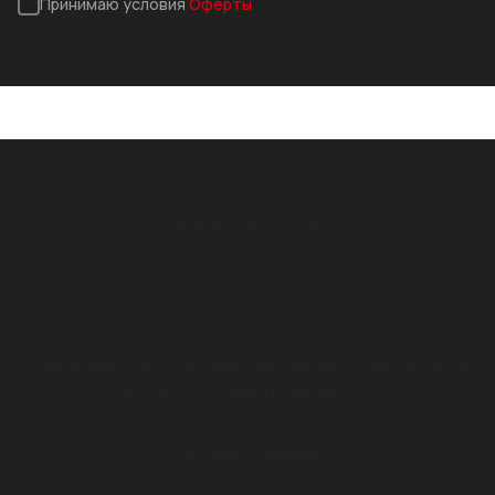
Принимаю условия
Оферты
8 800 550 65 13
Звонок бесплатный
INFO@STEELOT.RU
почта
Г. МОСКВА, УЛ. ПРОФСОЮЗНАЯ, ДОМ 93, К. 4,
ЭТАЖ 1, ПОМЕЩ./КОМ III/5
пн-пт 9.00-18.00
Оставить заявку