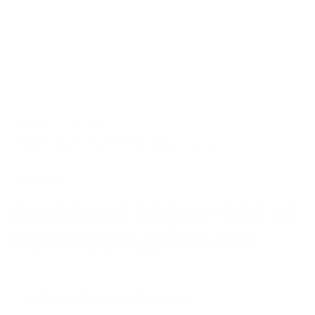
8 800 550 65 13
info@steelot.ru
0
0
Каталог
Главная
Каталог
Изделия из нержавеющей стали
Линейный водоотвод из нержавеющей стали
ЛИНЕЙНЫЙ ПОВЕРХНОСТНЫЙ
Каталог
ВОДООТВОД
Пластиковые водоотводные лотки
ЛИНЕЙНЫЙ ВОДООТВОД ИЗ
Бетонные водоотводные лотки
Полимербетонные водоотводные лотки
НЕРЖАВЕЮЩЕЙ СТАЛИ
Пескоуловители
Еще 6
ЛОТКИ СЕРИИ STEEPROM
СИСТЕМЫ ТОЧЕЧНОГО