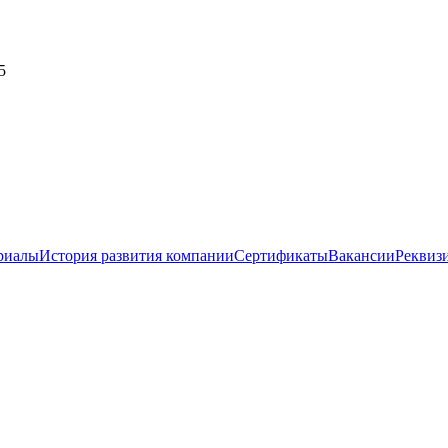
5
риалы
История развития компании
Сертификаты
Вакансии
Реквиз