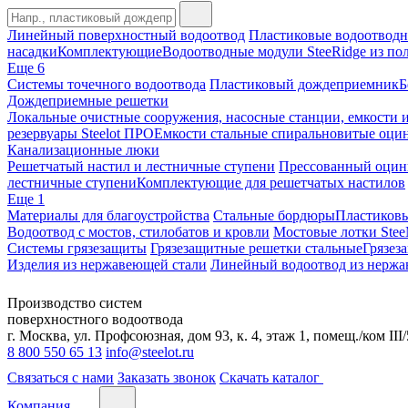
Линейный поверхностный водоотвод
Пластиковые водоотводн
насадки
Комплектующие
Водоотводные модули SteeRidge из по
Еще 6
Системы точечного водоотвода
Пластиковый дождеприемник
Б
Дождеприемные решетки
Локальные очистные сооружения, насосные станции, емкости и
резервуары Steelot ПРО
Емкости стальные спиральновитые о
Канализационные люки
Решетчатый настил и лестничные ступени
Прессованный оцин
лестничные ступени
Комплектующие для решетчатых настилов
Еще 1
Материалы для благоустройства
Стальные бордюры
Пластиков
Водоотвод с мостов, стилобатов и кровли
Мостовые лотки Stee
Системы грязезащиты
Грязезащитные решетки стальные
Грязез
Изделия из нержавеющей стали
Линейный водоотвод из нержа
Производство систем
поверхностного водоотвода
г. Москва, ул. Профсоюзная, дом 93, к. 4, этаж 1, помещ./ком III/
8 800 550 65 13
info@steelot.ru
Связаться с нами
Заказать звонок
Скачать каталог
Компания