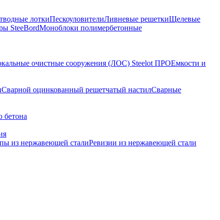
тводные лотки
Пескоуловители
Ливневые решетки
Щелевые
ы SteeBord
Моноблоки полимербетонные
кальные очистные сооружения (ЛОС) Steelot ПРО
Емкости и
и
Сварной оцинкованный решетчатый настил
Сварные
о бетона
ия
пы из нержавеющей стали
Ревизии из нержавеющей стали