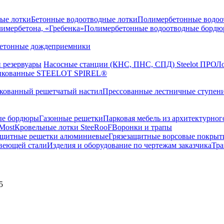
ые лотки
Бетонные водоотводные лотки
Полимербетонные водоо
лимербетона, «Гребенка»
Полимербетонные водоотводные бордюр
етонные дождеприемники
 резервуары
Насосные станции (КНС, ПНС, СПД) Steelot ПРО
Ло
цинкованные STEELOT SPIREL®
кованный решетчатый настил
Прессованные лестничные ступен
ые бордюры
Газонные решетки
Парковая мебель из архитектурног
Most
Кровельные лотки SteeRooF
Воронки и трапы
ащитные решетки алюминиевые
Грязезащитные ворсовые покрыт
веющей стали
Изделия и оборудование по чертежам заказчика
Тра
5