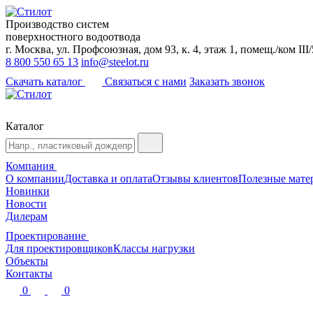
Производство систем
поверхностного водоотвода
г. Москва, ул. Профсоюзная, дом 93, к. 4, этаж 1, помещ./ком III/
8 800 550 65 13
info@steelot.ru
Скачать каталог
Связаться с нами
Заказать звонок
Каталог
Компания
О компании
Доставка и оплата
Отзывы клиентов
Полезные мате
Новинки
Новости
Дилерам
Проектирование
Для проектировщиков
Классы нагрузки
Объекты
Контакты
0
0