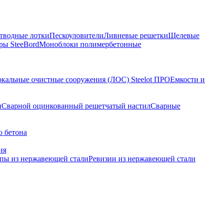
тводные лотки
Пескоуловители
Ливневые решетки
Щелевые
ы SteeBord
Моноблоки полимербетонные
кальные очистные сооружения (ЛОС) Steelot ПРО
Емкости и
и
Сварной оцинкованный решетчатый настил
Сварные
о бетона
ия
пы из нержавеющей стали
Ревизии из нержавеющей стали