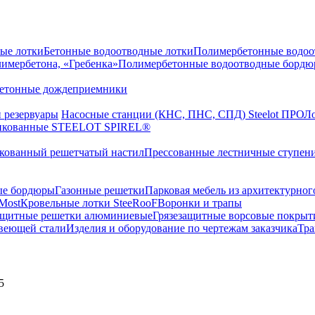
ые лотки
Бетонные водоотводные лотки
Полимербетонные водоо
лимербетона, «Гребенка»
Полимербетонные водоотводные бордюр
етонные дождеприемники
 резервуары
Насосные станции (КНС, ПНС, СПД) Steelot ПРО
Ло
цинкованные STEELOT SPIREL®
кованный решетчатый настил
Прессованные лестничные ступен
ые бордюры
Газонные решетки
Парковая мебель из архитектурног
Most
Кровельные лотки SteeRooF
Воронки и трапы
ащитные решетки алюминиевые
Грязезащитные ворсовые покрыт
веющей стали
Изделия и оборудование по чертежам заказчика
Тра
5