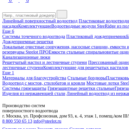
0
0
Линейный поверхностный водоотвод
Пластиковые водоотводн
насадки
Комплектующие
Водоотводные модули SteeRidge из по
Еще 6
Системы точечного водоотвода
Пластиковый дождеприемник
Б
Дождеприемные решетки
Локальные очистные сооружения, насосные станции, емкости и
резервуары Steelot ПРО
Емкости стальные спиральновитые о
Канализационные люки
Решетчатый настил и лестничные ступени
Прессованный оцин
лестничные ступени
Комплектующие для решетчатых настилов
Еще 1
Материалы для благоустройства
Стальные бордюры
Пластиков
Водоотвод с мостов, стилобатов и кровли
Мостовые лотки Stee
Системы грязезащиты
Грязезащитные решетки стальные
Грязез
Изделия из нержавеющей стали
Линейный водоотвод из нержа
Производство систем
поверхностного водоотвода
г. Москва, ул. Профсоюзная, дом 93, к. 4, этаж 1, помещ./ком III/
8 800 550 65 13
info@steelot.ru