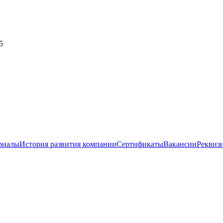
5
риалы
История развития компании
Сертификаты
Вакансии
Реквиз