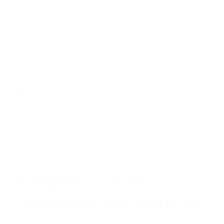
8 800 550 65 13
info@steelot.ru
0
0
Каталог
Главная
Каталог
Материалы для благоустройства
Стальные бордюры
Бордюры L-образные
Бордюр стальной L-образный 1200 мм H150
ЛИНЕЙНЫЙ ПОВЕРХНОСТНЫЙ
ВОДООТВОД
Пластиковые водоотводные лотки
Бетонные водоотводные лотки
Под заказ
Полимербетонные водоотводные лотки
Пескоуловители
БОРДЮР СТАЛЬНОЙ L-
Еще 6
ОБРАЗНЫЙ 1200 ММ H 150
СИСТЕМЫ ТОЧЕЧНОГО