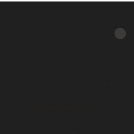
ЛЯ СТАНЦИЙ
ВАЯ" (Г.
ЛМАТЫ
8 800 550 65 13
Звонок бесплатный
INFO@STEELOT.RU
почта
Г. МОСКВА, УЛ. ПРОФСОЮЗНАЯ,
ДОМ 93, К. 4, ЭТАЖ 1, ПОМЕЩ./
КОМ III/5
пн-пт 9.00-18.00
Оставить заявку
Заказать звонок
Обратная связь