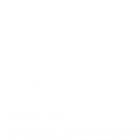
ОПИСАНИЕ
Черный бордюр "Манго" высотой 55 мм предназначен для со
границ на участке. Увеличенная высота эффективно сдерж
грядках и клумбах, фиксирует насыпные дорожки из щебня 
расползание мульчи и коры.
Черный цвет придает ландшафту аккуратный, графичный вид
влаге и ультрафиолету, не выцветает и не теряет эластич
лента легко принимает нужную форму и просто монтируется