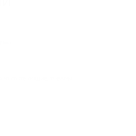
ЫЙ
55
орзину
10000
4
СОПУТСТВУЮЩИЕ ТОВАРЫ