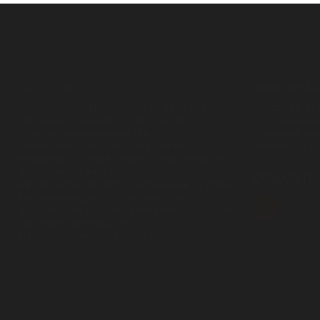
"ЯБЛОНЕВЫХ САДОВ" В
ВОРОНЕЖЕ ОТ СТИЛОТ
КАТАЛОГ
ИНФОРМА
Линейный поверхностный водоотвод
Классы нагру
Системы точечного водоотвода
Доставка и о
Дождеприемные решетки
Полезные ма
Локальные очистные сооружения,
Реквизиты
насосные станции, емкости и резервуары
Канализационные люки
CОЦ.СЕТИ
Решетчатый настил и лестничные ступени
Материалы для благоустройства
Водоотвод с мостов, стилобатов и кровли
Системы грязезащиты
Изделия из нержавеющей стали