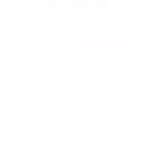
H55 ММ, ЧЕРН
Технические характеристики
Высота
1 455 ₽
1
Купить в 1 клик
В к
Длина
Вес
ХАРАКТЕРИСТИКИ
здания прочных и долговечных
ивает грунт на приподнятых
и песка, предотвращает
. Бордюр устойчив к морозам,
ность. Гибкая пластиковая
 в грунт. Колышки для