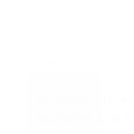
зная, дом 93, к. 4,
8 800 550 65 13
Скачат
info@steelot.ru
5
Компания
Новинки
Новости
Дилерам
Проек
ва
Пластиковые бордюры
Садовый бордюр Манго, H5
В наличии
ВЫСОКИЙ ПЛА
БОРДЮР ДЛЯ Г