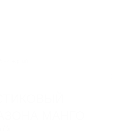
ь каталог
Связаться с нами
Заказать звонок
тирование
Объекты
Контакты
0
0
5 мм, черный
СТИКОВЫЙ
АЗОНА МАНГО