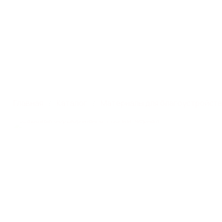
Производство систем
г. Москва, ул. Профсою
поверхностного водоотвода
этаж 1, помещ./ком III/
Каталог
Главная
Каталог
Материалы для благоустройст