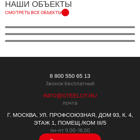
НАШИ ОБЪЕКТЫ
Стилот на карте Москвы — Яндекс Карты
СМОТРЕТЬ ВСЕ ОБЪЕКТЫ
КОМПЛЕКСНОЕ
СИСТЕМА ВОДООТВЕДЕНИЯ
ВОДООТВЕДЕНИЕ ДЛЯ
788 МЕТРОВ ЛОТКОВ
В ЖК "ЮЖНОПОРТОВАЯ" (Г.
"ЯБЛОНЕВЫХ САДОВ" В
STEEPRO ДЛЯ СТАНЦИЙ
МОСКВА)
ВОРОНЕЖЕ ОТ СТИЛОТ
МЕТРО В АЛМАТЫ
8 800 550 65 13
Звонок бесплатный
INFO@STEELOT.RU
почта
Г. МОСКВА, УЛ. ПРОФСОЮЗНАЯ, ДОМ 93, К. 4,
ЭТАЖ 1, ПОМЕЩ./КОМ III/5
пн-пт 9.00-18.00