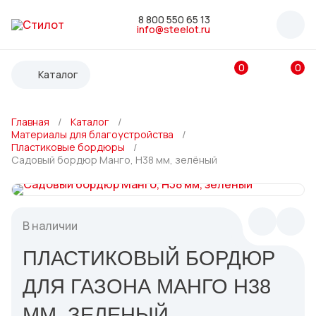
8 800 550 65 13
info@steelot.ru
0
0
Каталог
Главная
Каталог
Материалы для благоустройства
Пластиковые бордюры
Садовый бордюр Манго, H38 мм, зелёный
ЛИНЕЙНЫЙ ПОВЕРХНОСТНЫЙ
ВОДООТВОД
Пластиковые водоотводные лотки
Бетонные водоотводные лотки
В наличии
Полимербетонные водоотводные лотки
Пескоуловители
ПЛАСТИКОВЫЙ БОРДЮР
Еще 6
ДЛЯ ГАЗОНА МАНГО H38
ММ, ЗЕЛЕНЫЙ
СИСТЕМЫ ТОЧЕЧНОГО